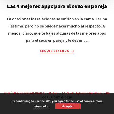
Las 4 mejores apps para el sexo en pareja
En ocasiones las relaciones se enfrían en la cama. Es una
lástima, pero no se puede hacer mucho al respecto. A
menos, claro, que te bajes algunas de las mejores apps
para el sexo en pareja y le des un …
ABOUT
SEGUIR LEYENDO
→
LAS
4
MEJORES
APPS
PARA
EL
SEXO
POLÍTICA DE PRIVACIDAD Y COOKIES
·
CONTACT@SPICEMEHERE.COM
EN
COPYRIGHT © 2026
PAREJA
By continuing to use the site, you agree to the use of cookies.
more
Aceptar
information