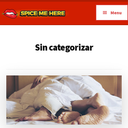
Additional
Skip
to
menu
Menu
main
Spice
content
Spice
Me
Me
Here
Here
Sin categorizar